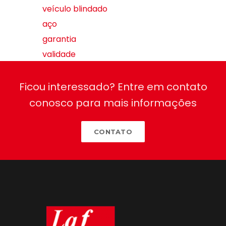
veículo blindado
aço
garantia
validade
Ficou interessado? Entre em contato
conosco para mais informações
CONTATO