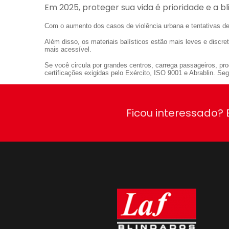
Em 2025, proteger sua vida é prioridade e a b
Com o aumento dos casos de violência urbana e tentativas de
Além disso, os materiais balísticos estão mais leves e discr
mais acessível.
Se você circula por grandes centros, carrega passageiros, pr
certificações exigidas pelo Exército, ISO 9001 e Abrablin. S
Ficou interessado?