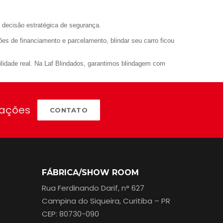
 decisão estratégica de segurança.
es de financiamento e parcelamento, blindar seu carro ficou
ilidade real. Na Laf Blindados, garantimos blindagem com
mações
CONTATO
FÁBRICA/SHOW ROOM
Rua Ferdinando Darif, n° 627
Campina do Siqueira, Curitiba – PR
CEP: 80730-090