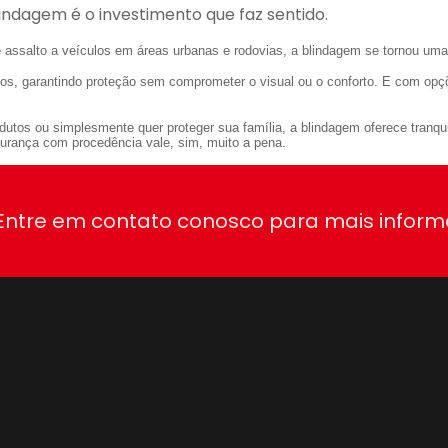
lindagem é o investimento que faz sentido.
 assalto a veículos em áreas urbanas e rodovias, a blindagem se tornou uma
etos, garantindo proteção sem comprometer o visual ou o conforto. E com opçõ
odutos ou simplesmente quer proteger sua família, a blindagem oferece tranqu
egurança com procedência vale, sim, muito a pena.
 Entre em contato conosco para mais infor