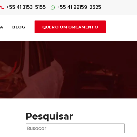
+55 41 3153-5155
-
+55 41 99159-2525
DA
BLOG
QUERO UM ORÇAMENTO
Pesquisar